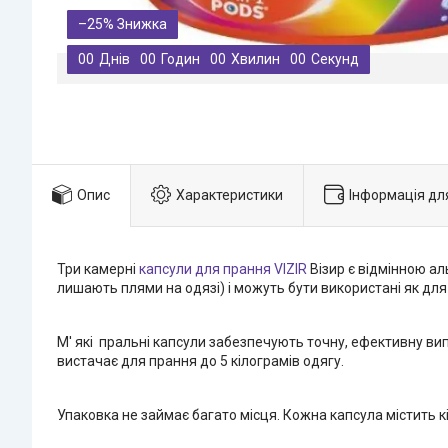
–25%
0
0
Днів
0
0
Годин
0
0
Хвилин
0
0
Секунд
Опис
Характеристики
Інформація дл
Три камерні
капсули для прання VIZIR
Візир є відмінною а
лишають плями на одязі) і можуть бути використані як для 
М' які пральні капсули забезпечують точну, ефективну вип
вистачає для прання до 5 кілограмів одягу.
Упаковка не займає багато місця. Кожна капсула містить к